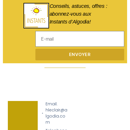
Conseils, astuces, offres :
abonnez-vous aux
Instants d’Algodia!
ENVOYER
Email:
hleclair@a
lgodia.co
m