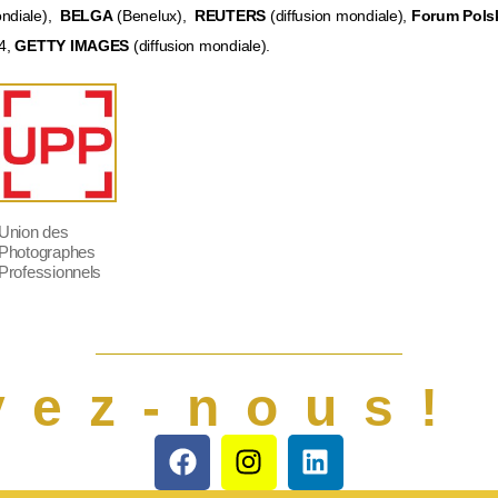
ondiale),
BELGA
(Benelux),
REUTERS
(diffusion mondiale),
Forum Pols
24,
GETTY IMAGES
(diffusion mondiale).
Union des
Photographes
Professionnels
vez-nous!