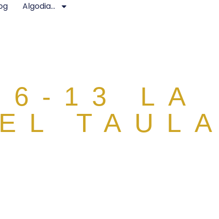
og
Algodia…
06-13 LA
EL TAUL