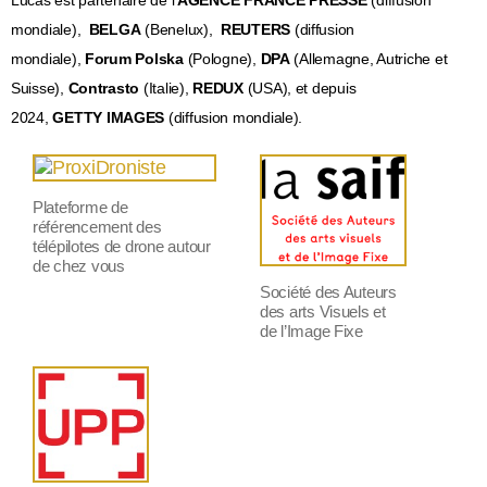
Lucas est partenaire de l’
AGENCE FRANCE PRESSE
(diffusion
mondiale),
BELGA
(Benelux),
REUTERS
(diffusion
mondiale),
Forum Polska
(Pologne),
DPA
(
Allemagne, Autriche et
Suisse),
Contrasto
(Italie),
REDUX
(USA), et depuis
2024,
GETTY IMAGES
(diffusion mondiale).
Plateforme de
référencement des
télépilotes de drone autour
de chez vous
Société des Auteurs
des arts Visuels et
de l’Image Fixe