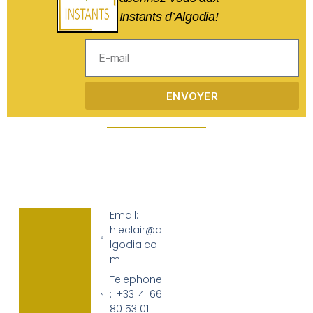
Instants d’Algodia!
ENVOYER
Email:
hleclair@a
lgodia.co
m
Telephone
: +33 4 66
80 53 01