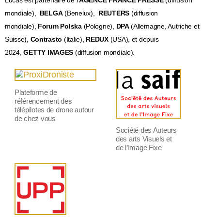
Lucas est partenaire de l’
AGENCE FRANCE PRESSE
(diffusion
mondiale),
BELGA
(Benelux),
REUTERS
(diffusion
mondiale),
Forum Polska
(Pologne),
DPA
(
Allemagne, Autriche et
Suisse),
Contrasto
(Italie),
REDUX
(USA), et depuis
2024,
GETTY IMAGES
(diffusion mondiale).
Plateforme de
référencement des
télépilotes de drone autour
de chez vous
Société des Auteurs
des arts Visuels et
de l’Image Fixe