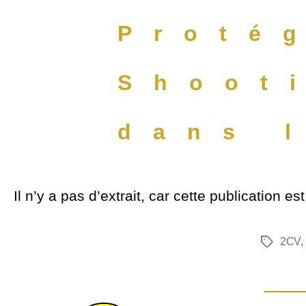
Proté
Shoot
dans 
Il n’y a pas d’extrait, car cette publication es
2CV
,