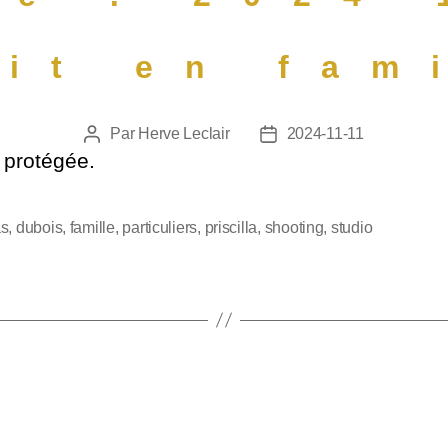
ait en fam
Par
Herve Leclair
2024-11-11
t protégée.
as
,
dubois
,
famille
,
particuliers
,
priscilla
,
shooting
,
studio