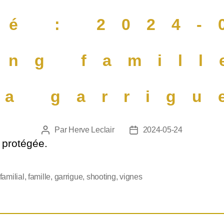
gé : 2024-
ing famill
la garrigu
Par
Herve Leclair
2024-05-24
t protégée.
familial
,
famille
,
garrigue
,
shooting
,
vignes